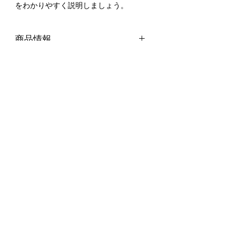
をわかりやすく説明しましょう。
商品情報
商品の詳細を入力してください。サイ
返品・返金ポリシー
ズ、素材、取扱説明に加え、商品の特
徴やおすすめのポイントなどを説明し
返品・返金規約を入力してください。
ましょう。
商品の配送について
商品にご満足いただけなかった場合の
返品・返金ポリシーと手順を説明しま
配送地域、料金、所要時間、梱包な
しょう。規約の内容を明確にすること
ど、商品の配送に関する情報を入力し
で、お客様の信頼を獲得し、安心して
てください。配送情報を明確にするこ
商品をご購入いただけます。
とで、お客様の信頼を獲得し、安心し
ご利用規約
て商品をご購入いただけます。
〒894-1506
鹿児島県大島郡瀬戸内町大字古仁屋字船津23
©2022 Sukoyaka_welfare_hub