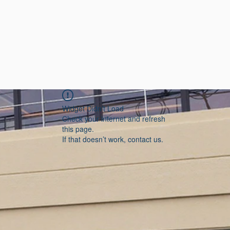
Widget Didn’t Load
Check your internet and refresh
this page.
If that doesn’t work, contact us.