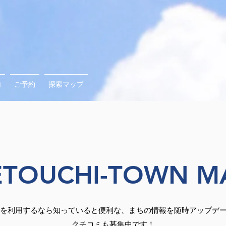
内
ご予約
探索マップ
SETOUCHI-TOWN M
Bを利用するなら知っていると便利な、まちの情報を随時アップデ
！​クチコミも募集中です