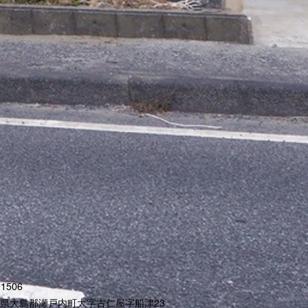
1506
県大島郡瀬戸内町大字古仁屋字船津23