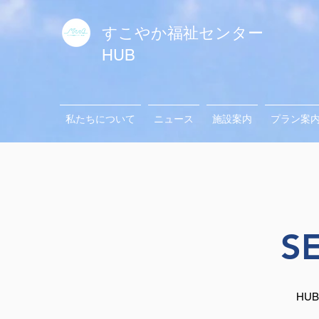
すこやか福祉センター
HUB
私たちについて
ニュース
施設案内
プラン案
​
HU