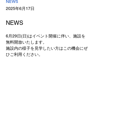
NEWS
2025年6月17日
NEWS
6月29日(日)はイベント開催に伴い、施設を
無料開放いたします。
施設内の様子を見学したい方はこの機会にぜ
ひご利用ください。
Previous
Next
ご利用規約
〒894-1506
鹿児島県大島郡瀬戸内町大字古仁屋字船津23
©2022 Sukoyaka_welfare_hub